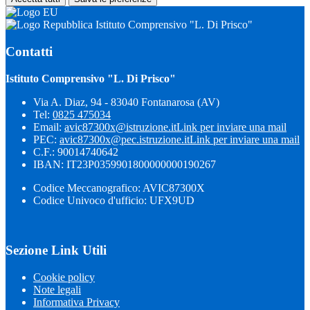
Istituto Comprensivo "L. Di Prisco"
Contatti
Istituto Comprensivo "L. Di Prisco"
Via A. Diaz, 94 - 83040 Fontanarosa (AV)
Tel:
0825 475034
Email:
avic87300x@istruzione.it
Link per inviare una mail
PEC:
avic87300x@pec.istruzione.it
Link per inviare una mail
C.F.: 90014740642
IBAN: IT23P0359901800000000190267
Codice Meccanografico: AVIC87300X
Codice Univoco d'ufficio: UFX9UD
Sezione Link Utili
Cookie policy
Note legali
Informativa Privacy