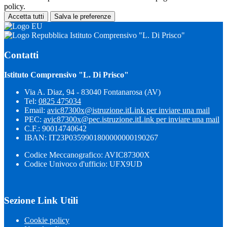
policy.
Accetta tutti
Salva le preferenze
Istituto Comprensivo "L. Di Prisco"
Contatti
Istituto Comprensivo "L. Di Prisco"
Via A. Diaz, 94 - 83040 Fontanarosa (AV)
Tel:
0825 475034
Email:
avic87300x@istruzione.it
Link per inviare una mail
PEC:
avic87300x@pec.istruzione.it
Link per inviare una mail
C.F.: 90014740642
IBAN: IT23P0359901800000000190267
Codice Meccanografico: AVIC87300X
Codice Univoco d'ufficio: UFX9UD
Sezione Link Utili
Cookie policy