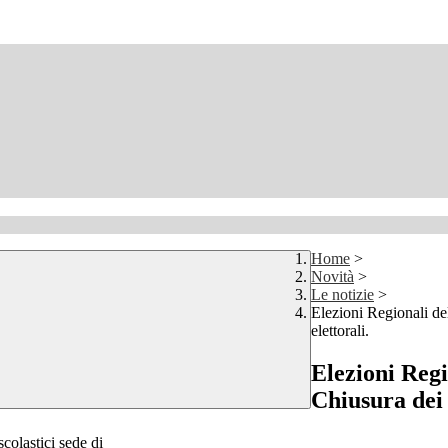
Home
>
Novità
>
Le notizie
>
Elezioni Regionali de
elettorali.
Elezioni Regi
Chiusura dei P
colastici sede di