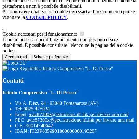
I cookie necessari sono quelli che consentono il funzionamento della
piattaforma e non è possibile disabilitarli.
Per conoscere quali sono i cookie necessari al funzionamento potete
visionare la
COOKIE POLICY
.
Cookie necessari per il funzionamento
I cookie necessari per il funzionamento non possono essere
disabilitati. È possibile consultare l'elenco nella pagina della cookie
policy.
Accetta tutti
Salva le preferenze
Istituto Comprensivo "L. Di Prisco"
Contatti
Istituto Comprensivo "L. Di Prisco"
Via A. Diaz, 94 - 83040 Fontanarosa (AV)
Tel:
0825 475034
Email:
avic87300x@istruzione.it
Link per inviare una mail
PEC:
avic87300x@pec.istruzione.it
Link per inviare una mail
C.F.: 90014740642
IBAN: IT23P0359901800000000190267